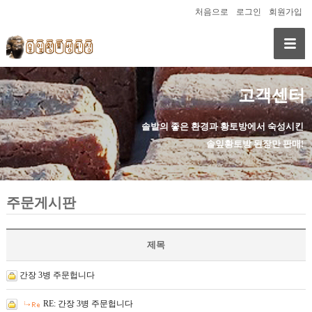
처음으로
로그인
회원가입
고객센터
솔밭의 좋은 환경과 황토방에서 숙성시킨
솔잎황토방 된장만 판매!
주문게시판
제목
간장 3병 주문헙니다
RE: 간장 3병 주문헙니다